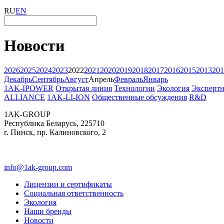
RU
EN
Новости
2026
2025
2024
2023
2022
2021
2020
2019
2018
2017
2016
2015
2013
201
Декабрь
Сентябрь
Август
Апрель
Февраль
Январь
1AK-IPOWER
Открытая линия
Технологии
Экология
Экспертн
ALLIANCE
1AK-LI-ION
Общественные обсуждения
R&D
1AK-GROUP
Республика Беларусь, 225710
г. Пинск, пр. Калиновского, 2
info@1ak-group.com
Лицензии и сертификаты
Социальная ответственность
Экология
Наши бренды
Новости