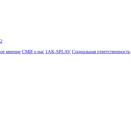
2
ое мнение
СМИ о нас
1AK-SPLAV
Социальная ответственность