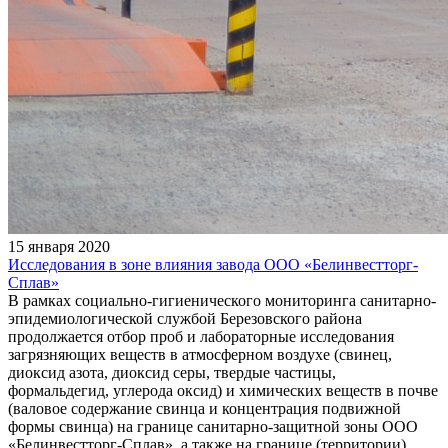
15 января 2020
Исследования в зоне влияния завода ООО «Белинвестторг-
Сплав»
В рамках социально-гигиенического мониторинга санитарно-
эпидемиологической службой Березовского района
продолжается отбор проб и лабораторные исследования
загрязняющих веществ в атмосферном воздухе (свинец,
диоксид азота, диоксид серы, твердые частицы,
формальдегид, углерода оксид) и химических веществ в почве
(валовое содержание свинца и концентрация подвижной
формы свинца) на границе санитарно-защитной зоны ООО
«Белинвестторг-Сплав», а также на границе (территории)