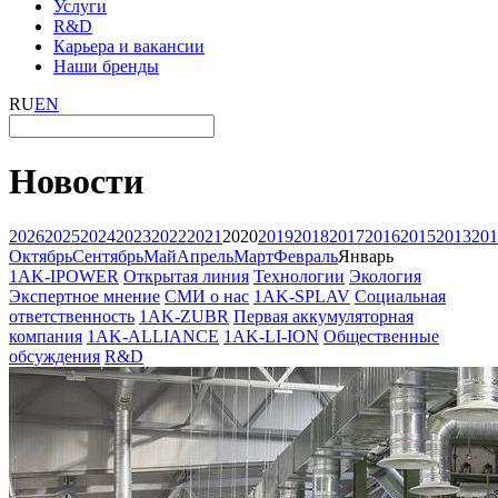
Услуги
R&D
Карьера и вакансии
Наши бренды
RU
EN
Новости
2026
2025
2024
2023
2022
2021
2020
2019
2018
2017
2016
2015
2013
201
Октябрь
Сентябрь
Май
Апрель
Март
Февраль
Январь
1AK-IPOWER
Открытая линия
Технологии
Экология
Экспертное мнение
СМИ о нас
1AK-SPLAV
Социальная
ответственность
1AK-ZUBR
Первая аккумуляторная
компания
1AK-ALLIANCE
1AK-LI-ION
Общественные
обсуждения
R&D